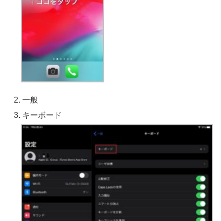
一般
キーボード