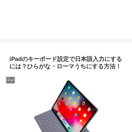
iPadのキーボード設定で日本語入力にする
には？ひらがな・ローマうちにする方法！
iPad