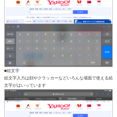
■絵文字
絵文字入力は顔やクラッカーなどいろんな場面で使える絵
文字がはいっています