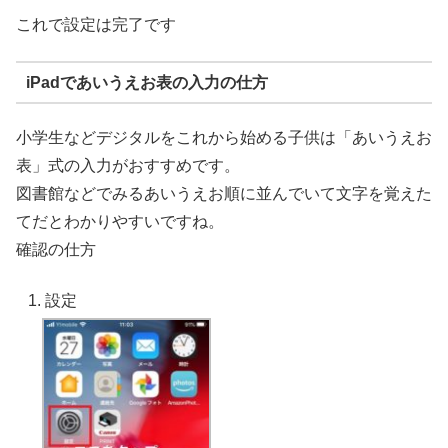
これで設定は完了です
iPadであいうえお表の入力の仕方
小学生などデジタルをこれから始める子供は「あいうえお
表」式の入力がおすすめです。
図書館などでみるあいうえお順に並んでいて文字を覚えた
てだとわかりやすいですね。
確認の仕方
設定