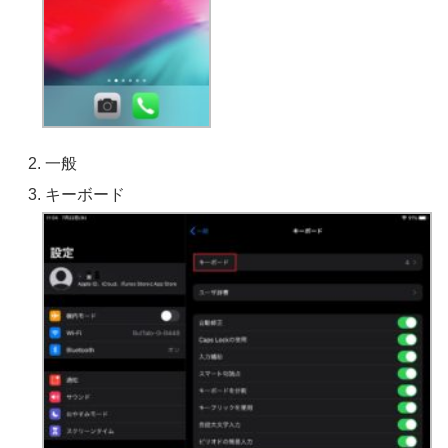
一般
キーボード