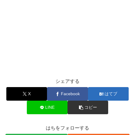
シェアする
X
Facebook
はてブ
LINE
コピー
はちをフォローする