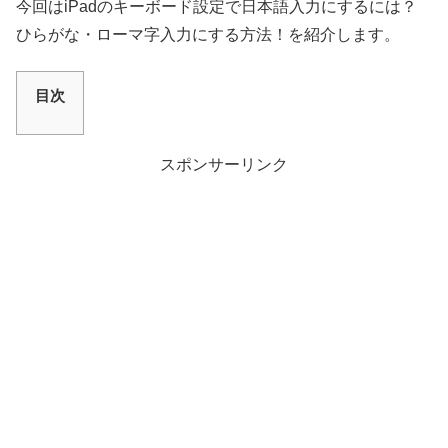
今回はiPadのキーボード設定で日本語入力にするには？
ひらがな・ローマ字入力にする方法！を紹介します。
目次
スポンサーリンク