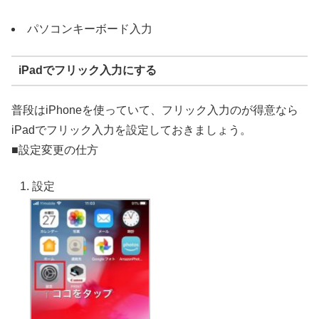
パソコンキーボード入力
iPadでフリック入力にする
普段はiPhoneを使っていて、フリック入力のが得意なら
iPadでフリック入力を設定しておきましょう。
■設定変更の仕方
設定