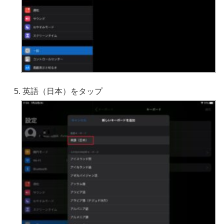
英語（日本）をタップ