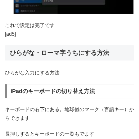
これで設定は完了です
[ad5]
ひらがな・ローマ字うちにする方法
ひらがな入力にする方法
iPadのキーボードの切り替え方法
キーボードの右下にある。地球儀のマーク（言語キー）か
らできます
長押しするとキーボードの一覧もでます