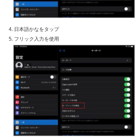
日本語かなをタップ
フリック入力を使用