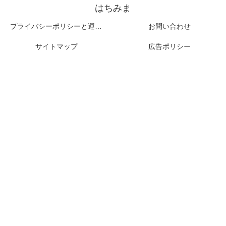
はちみま
プライバシーポリシーと運営者情報
お問い合わせ
サイトマップ
広告ポリシー