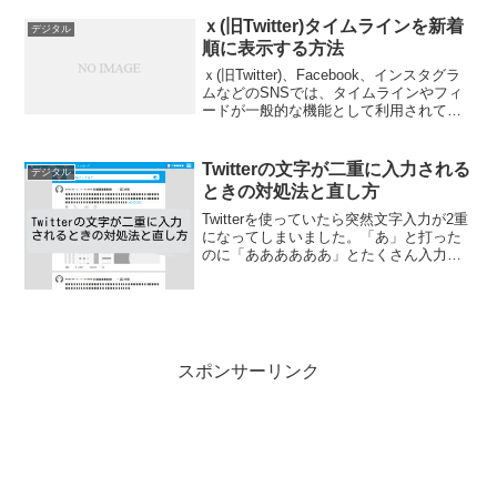
ｘ(旧Twitter)タイムラインを新着
デジタル
順に表示する方法
ｘ(旧Twitter)、Facebook、インスタグラ
ムなどのSNSでは、タイムラインやフィ
ードが一般的な機能として利用されてい
ます。これらのサービスが開始された当
初、フォローしているユーザーの投稿は
新着順、つまり時系列順に表示されてい
Twitterの文字が二重に入力される
デジタル
まし...
ときの対処法と直し方
Twitterを使っていたら突然文字入力が2重
になってしまいました。「あ」と打った
のに「ああああああ」とたくさん入力さ
れてしまい、Twitterがつかえない。しか
もそれが起こるのが1ブラウザのTwitterの
み、それ以外に文字が2重になるこ...
スポンサーリンク