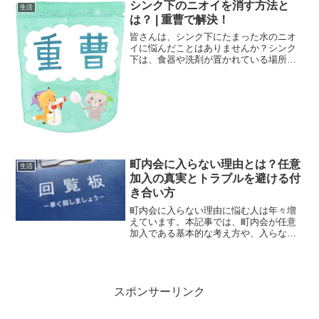
説しています。
シンク下のニオイを消す方法と
生活
は？ | 重曹で解決！
皆さんは、シンク下にたまった水のニオ
イに悩んだことはありませんか？シンク
下は、食器や洗剤が置かれている場所な
ので、水がたまるとニオイが発生しやす
くなってしまいます。これが家の中で最
も臭いが気になる場所という方も多いの
ではないでしょうか。そん...
町内会に入らない理由とは？任意
生活
加入の真実とトラブルを避ける付
き合い方
町内会に入らない理由に悩む人は年々増
えています。本記事では、町内会が任意
加入である基本的な考え方や、入らない
選択をした場合のメリット・デメリッ
ト、トラブルを避ける断り方、無理のな
い地域との付き合い方をわかりやすく解
説します。
スポンサーリンク