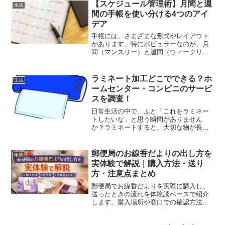
とも。特に月に1回や2回しかないゴミの
【スケジュール管理術】月間と週
生活
日は、忘れたら大変。そ...
間の手帳を使い分ける4つのアイ
デア
手帳には、さまざまな形式やレイアウト
があります。特にポピュラーなのが、月
間（マンスリー）と週間（ウィークリ
ー）のビューです。月間と週間の両方を
備えた手帳は、使い勝手が良く長く愛さ
れています。しかし、これらのページを
ラミネート加工どこでできる？ホ
生活
上手に活用できていない方も...
ームセンター・コンビニのサービ
スを調査！
日常生活の中で、ふと「これをラミネー
トしたいな」と思う瞬間がありません
か？ラミネートすると、大切な物が長持
ちするので、もし家で手軽にできれば便
利ですよね。しかし、たまにしか使わな
いのにラミネート機を購入するのはちょ
郵便局のお線香だよりの出し方を
生活
っともったいないですよね。...
実体験で解説｜購入方法・送り
方・注意点まとめ
郵便局でお線香だよりを実際に購入し、
送ったときの流れを体験談ベースで紹介
します。購入場所や窓口での確認方法、
送り方の違い、送る前に知っておきたい
注意点まで、画像付きでわかりやすく解