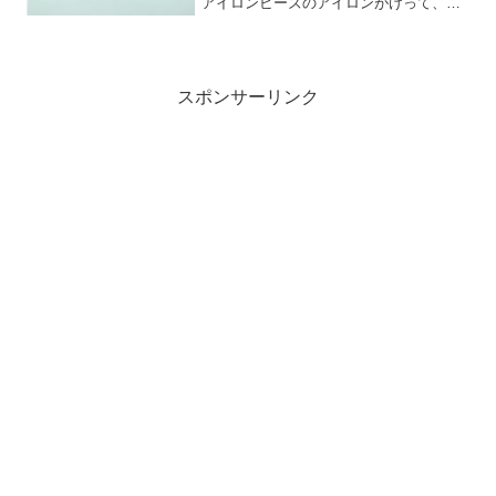
アイロンビーズのアイロンがけって、意
外と苦戦しますよね。私がよくやる失敗
は、くっつくどころか溶けすぎて穴が潰
れてしまうことです。子どもがハマって
いて、きれいに並べたのに...
スポンサーリンク