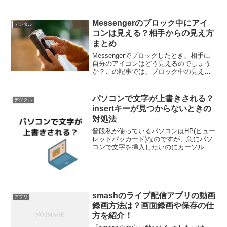
コピペで使える記号も紹介。比例記号
（∝）や相似記号（∽）の打ち方や意味
もまとめて解説します。
Messengerのブロック中にアイ
デジタル
コンは見える？相手からの見え方
まとめ
Messengerでブロックしたとき、相手に
自分のアイコンはどう見えるのでしょう
か？この記事では、ブロック中の見え
方、通知の有無、ミュートとの違い、解
除後の変化などをやさしく解説します。
パソコンで文字が上書きされる？
デジタル
insertキーが見つからないときの
対処法
普段私が使っているパソコンはHP(ヒュー
レッドパッカード)なのですが、急にパソ
コンで文字を挿入したいのにカーソルよ
り後ろの文字が上書きされてしまうとい
う現象に遭遇しました。現象：文書に文
字を入力すると、入力した場所の文字列
が削除されてしまう...
smashのライブ配信アプリの動画
アプリ
録画方法は？画面録画や保存の仕
方を紹介！