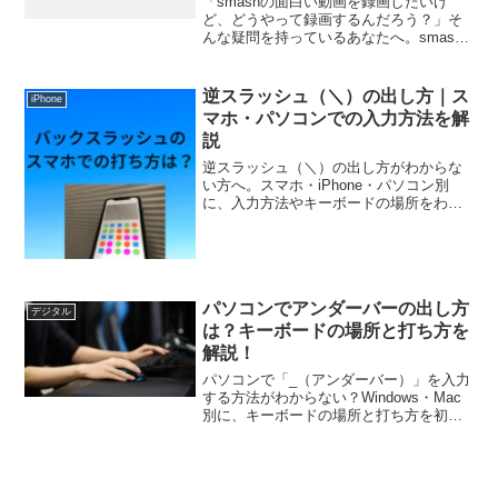
「smashの面白い動画を録画したいけ
ど、どうやって録画するんだろう？」そ
んな疑問を持っているあなたへ。smash
アプリで楽しめる動画の中には、クリエ
イターが制作した面白いコンテンツがた
くさんあります。しかし、残念ながら、
逆スラッシュ（＼）の出し方｜ス
iPhone
録画機能は備えられ...
マホ・パソコンでの入力方法を解
説
逆スラッシュ（＼）の出し方がわからな
い方へ。スマホ・iPhone・パソコン別
に、入力方法やキーボードの場所をわか
りやすく解説します。
パソコンでアンダーバーの出し方
デジタル
は？キーボードの場所と打ち方を
解説！
パソコンで「_（アンダーバー）」を入力
する方法がわからない？Windows・Mac
別に、キーボードの場所と打ち方を初心
者向けにわかりやすく解説します。