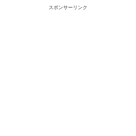
緩衝材がもらえるのか、と...
スポンサーリンク