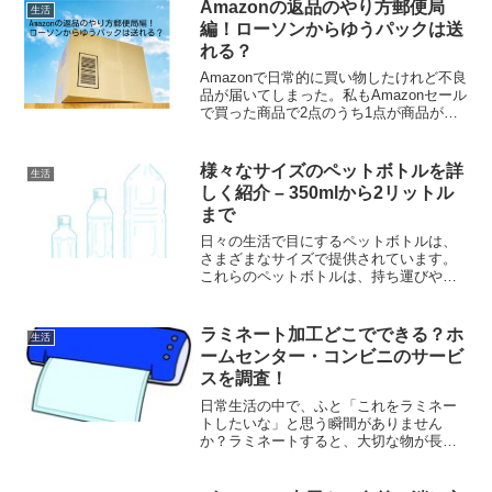
Amazonの返品のやり方郵便局
生活
編！ローソンからゆうパックは送
れる？
Amazonで日常的に買い物したけれど不良
品が届いてしまった。私もAmazonセール
で買った商品で2点のうち1点が商品が初
期不良していました。 商品を開けたとき
箱が潰れている 説明書が曲がっているな
どちょっと怪しいなと思ったのですが、
様々なサイズのペットボトルを詳
生活
開け...
しく紹介 – 350mlから2リットル
まで
日々の生活で目にするペットボトルは、
さまざまなサイズで提供されています。
これらのペットボトルは、持ち運びやす
さや使用シーンに合わせて、高さや重さ
が異なります。今回の記事では、小さな
350mlのペットボトルから、大きな2リッ
ラミネート加工どこでできる？ホ
生活
トルのペットボトル...
ームセンター・コンビニのサービ
スを調査！
日常生活の中で、ふと「これをラミネー
トしたいな」と思う瞬間がありません
か？ラミネートすると、大切な物が長持
ちするので、もし家で手軽にできれば便
利ですよね。しかし、たまにしか使わな